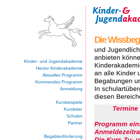
Die Wissbegi
und Jugendlich
anbieten könne
Kinder- und Jugendakademie
Kinderakademie
Hector Kinderakademie
an alle Kinder
Aktuelles Programm
Begabungen und
Kommendes Programm
In schulartüber
Anmeldung
diesen Bereich
Kursbeispiele
Termine 
Kursleiter
Schulen
Partner
Programm eins
Anmeldezeitra
Begabtenförderung
Die Kurs Zu- 